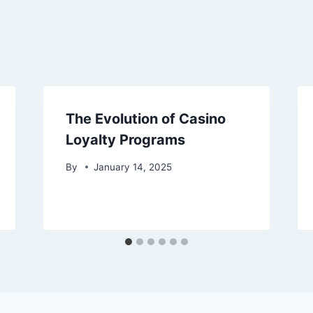
The Evolution of Casino
Loyalty Programs
By
January 14, 2025