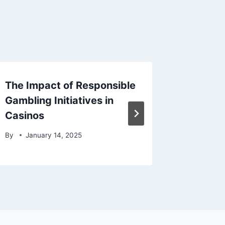
The Impact of Responsible
The Fut
Gambling Initiatives in
Games 
Casinos
By
Janu
By
January 14, 2025