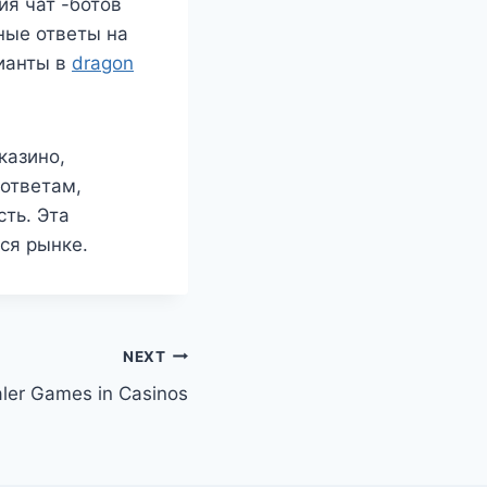
ия чат -ботов
ные ответы на
рианты в
dragon
казино,
 ответам,
ть. Эта
ся рынке.
NEXT
aler Games in Casinos