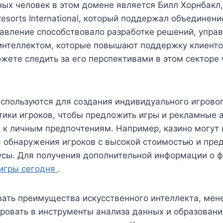
ых человек в этом домене является Билл Хорнбакл
sorts International, который поддержал объединен
равление способствовало разработке решений, упра
интеллектом, которые повышают поддержку клиент
жете следить за его перспективами в этом секторе 
.
 используются для создания индивидуального игрово
тики игроков, чтобы предложить игры и рекламные 
 к личным предпочтениям. Например, казино могут 
 обнаружения игроков с высокой стоимостью и пред
усы. Для получения дополнительной информации о 
игры сегодня
.
вать преимущества искусственного интеллекта, ме
ровать в инструменты анализа данных и образовани