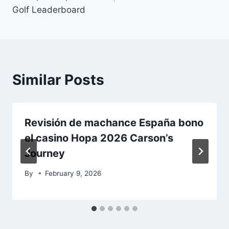
Golf Leaderboard
Similar Posts
Revisión de machance España bono
el casino Hopa 2026 Carson’s
Journey
By
February 9, 2026