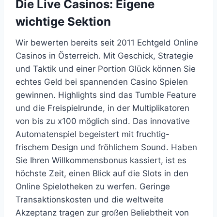
Die Live Casinos: Eigene
wichtige Sektion
Wir bewerten bereits seit 2011 Echtgeld Online
Casinos in Österreich. Mit Geschick, Strategie
und Taktik und einer Portion Glück können Sie
echtes Geld bei spannenden Casino Spielen
gewinnen. Highlights sind das Tumble Feature
und die Freispielrunde, in der Multiplikatoren
von bis zu x100 möglich sind. Das innovative
Automatenspiel begeistert mit fruchtig-
frischem Design und fröhlichem Sound. Haben
Sie Ihren Willkommensbonus kassiert, ist es
höchste Zeit, einen Blick auf die Slots in den
Online Spielotheken zu werfen. Geringe
Transaktionskosten und die weltweite
Akzeptanz tragen zur großen Beliebtheit von