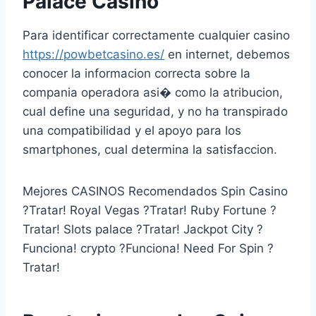
Palace Casino
Para identificar correctamente cualquier casino
https://powbetcasino.es/
en internet, debemos
conocer la informacion correcta sobre la
compania operadora asi� como la atribucion,
cual define una seguridad, y no ha transpirado
una compatibilidad y el apoyo para los
smartphones, cual determina la satisfaccion.
Mejores CASINOS Recomendados Spin Casino
?Tratar! Royal Vegas ?Tratar! Ruby Fortune ?
Tratar! Slots palace ?Tratar! Jackpot City ?
Funciona! crypto ?Funciona! Need For Spin ?
Tratar!