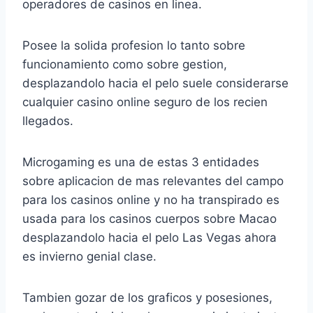
operadores de casinos en linea.
Posee la solida profesion lo tanto sobre
funcionamiento como sobre gestion,
desplazandolo hacia el pelo suele considerarse
cualquier casino online seguro de los recien
llegados.
Microgaming es una de estas 3 entidades
sobre aplicacion de mas relevantes del campo
para los casinos online y no ha transpirado es
usada para los casinos cuerpos sobre Macao
desplazandolo hacia el pelo Las Vegas ahora
es invierno genial clase.
Tambien gozar de los graficos y posesiones,