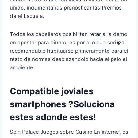
unido, indumentarias pronosticar las Premios
de el Escuela.
Todos los caballeros posibilitan retar a la demo
en apostar para dinero, es por ello que seri�a
recomendable habituarse primeramente para el
resto de normas desplazandolo hacia el pelo el
ambiente.
Compatible joviales
smartphones ?Soluciona
estes adonde estes!
Spin Palace Juegos sobre Casino En internet es