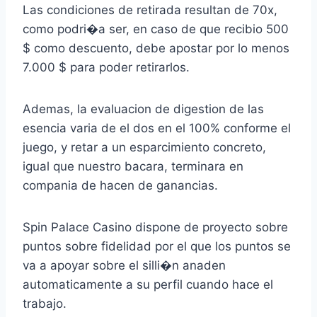
Las condiciones de retirada resultan de 70x,
como podri�a ser, en caso de que recibio 500
$ como descuento, debe apostar por lo menos
7.000 $ para poder retirarlos.
Ademas, la evaluacion de digestion de las
esencia varia de el dos en el 100% conforme el
juego, y retar a un esparcimiento concreto,
igual que nuestro bacara, terminara en
compania de hacen de ganancias.
Spin Palace Casino dispone de proyecto sobre
puntos sobre fidelidad por el que los puntos se
va a apoyar sobre el silli�n anaden
automaticamente a su perfil cuando hace el
trabajo.