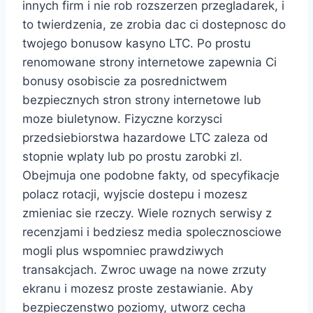
innych firm i nie rob rozszerzen przegladarek, i
to twierdzenia, ze zrobia dac ci dostepnosc do
twojego bonusow kasyno LTC. Po prostu
renomowane strony internetowe zapewnia Ci
bonusy osobiscie za posrednictwem
bezpiecznych stron strony internetowe lub
moze biuletynow. Fizyczne korzysci
przedsiebiorstwa hazardowe LTC zaleza od
stopnie wplaty lub po prostu zarobki zl.
Obejmuja one podobne fakty, od specyfikacje
polacz rotacji, wyjscie dostepu i mozesz
zmieniac sie rzeczy. Wiele roznych serwisy z
recenzjami i bedziesz media spolecznosciowe
mogli plus wspomniec prawdziwych
transakcjach. Zwroc uwage na nowe zrzuty
ekranu i mozesz proste zestawianie. Aby
bezpieczenstwo poziomy, utworz cecha