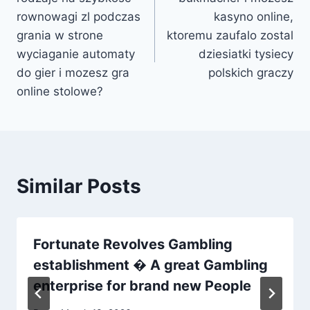
rownowagi zl podczas
kasyno online,
grania w strone
ktoremu zaufalo zostal
wyciaganie automaty
dziesiatki tysiecy
do gier i mozesz gra
polskich graczy
online stolowe?
Similar Posts
Fortunate Revolves Gambling
establishment � A great Gambling
enterprise for brand new People