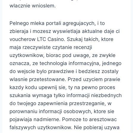
wlacznie wnioslem.
Pelnego mleka portali agregujacych, i to
zbieraja i mozesz wyswietlaja aktualne daje ci
voucherow LTC Casino. Szukaj takich, ktore
maja rzeczywiste czytanie recenzji
uzytkownikow, biorac pod uwage, ze zwykle
oznacza, ze technologia informacyjna, jednego
do wejscie bylo prawdziwe i bedziesz zostaly
wlasnie przetestowane. Przed uzyciem prawie
kazdy kodu upewnij sie, ty na pewno proces
szukania wymaga tylko informacji niezbednych
do twojego zapewnienia przestrzeganie, w
porownaniu informacji osobowych, ktore sie
pojawiaja nadmierne. Pomoze to aresztowac
falszywych uzytkownikow. Nie pobieraj uzywa