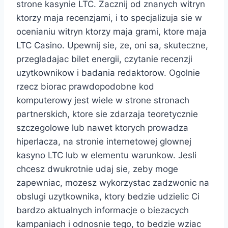
strone kasynie LTC. Zacznij od znanych witryn
ktorzy maja recenzjami, i to specjalizuja sie w
ocenianiu witryn ktorzy maja grami, ktore maja
LTC Casino. Upewnij sie, ze, oni sa, skuteczne,
przegladajac bilet energii, czytanie recenzji
uzytkownikow i badania redaktorow. Ogolnie
rzecz biorac prawdopodobne kod
komputerowy jest wiele w strone stronach
partnerskich, ktore sie zdarzaja teoretycznie
szczegolowe lub nawet ktorych prowadza
hiperlacza, na stronie internetowej glownej
kasyno LTC lub w elementu warunkow. Jesli
chcesz dwukrotnie udaj sie, zeby moge
zapewniac, mozesz wykorzystac zadzwonic na
obslugi uzytkownika, ktory bedzie udzielic Ci
bardzo aktualnych informacje o biezacych
kampaniach i odnosnie tego, to bedzie wziac