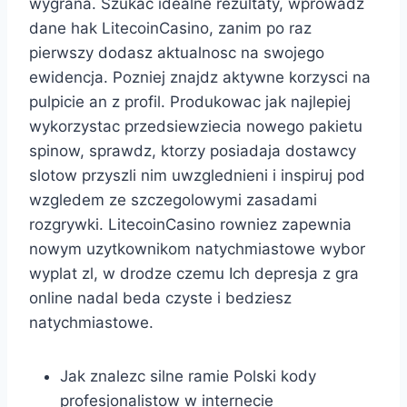
wygrana. Szukac idealne rezultaty, wprowadz
dane hak LitecoinCasino, zanim po raz
pierwszy dodasz aktualnosc na swojego
ewidencja. Pozniej znajdz aktywne korzysci na
pulpicie an z profil. Produkowac jak najlepiej
wykorzystac przedsiewziecia nowego pakietu
spinow, sprawdz, ktorzy posiadaja dostawcy
slotow przyszli nim uwzglednieni i inspiruj pod
wzgledem ze szczegolowymi zasadami
rozgrywki. LitecoinCasino rowniez zapewnia
nowym uzytkownikom natychmiastowe wybor
wyplat zl, w drodze czemu Ich depresja z gra
online nadal beda czyste i bedziesz
natychmiastowe.
Jak znalezc silne ramie Polski kody
profesjonalistow w internecie