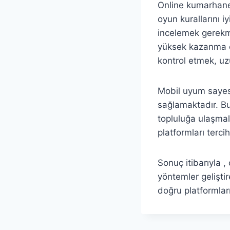
Online kumarhanel
oyun kurallarını 
incelemek gerekme
yüksek kazanma or
kontrol etmek, u
Mobil uyum sayes
sağlamaktadır. Bu
topluluğa ulaşmal
platformları terci
Sonuç itibarıyla 
yöntemler gelişti
doğru platformlar