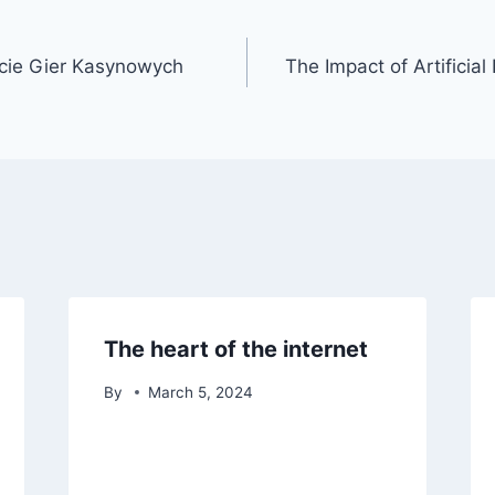
cie Gier Kasynowych
The Impact of Artificial
The heart of the internet
By
March 5, 2024