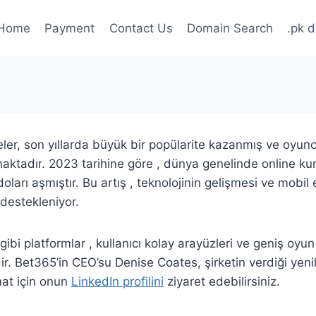
Home
Payment
Contact Us
Domain Search
.pk 
er, son yıllarda büyük bir popülarite kazanmış ve oyuncu
nmaktadır. 2023 tarihine göre , dünya genelinde online k
doları aşmıştır. Bu artış , teknolojinin gelişmesi ve mobil
 destekleniyor.
ibi platformlar , kullanıcı kolay arayüzleri ve geniş oyun çe
r. Bet365’in CEO’su Denise Coates, şirketin verdiği yeni
at için onun
LinkedIn profilini
ziyaret edebilirsiniz.