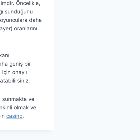
mdir. Öncelikle,
lığı sunduğunu
, oyunculara daha
yer) oranlarını
kanı
aha geniş bir
için onaylı
tabilirsiniz.
rı sunmakta ve
mkinli olmak ve
çin
casino
.