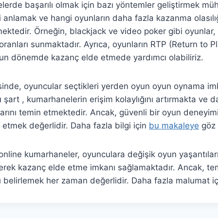
erde başarılı olmak için bazı yöntemler geliştirmek mühi
iyi anlamak ve hangi oyunların daha fazla kazanma olası
ktedir. Örneğin, blackjack ve video poker gibi oyunlar
anları sunmaktadır. Ayrıca, oyunların RTP (Return to Pla
zun dönemde kazanç elde etmede yardımcı olabiliriz.
inde, oyuncular seçtikleri yerden oyun oyun oynama im
 şart , kumarhanelerin erişim kolaylığını artırmakta ve d
arını temin etmektedir. Ancak, güvenli bir oyun deneyimi 
h etmek değerlidir. Daha fazla bilgi için
bu makaleye
göz a
, online kumarhaneler, oyunculara değişik oyun yaşantıla
rerek kazanç elde etme imkanı sağlamaktadır. Ancak, te
ı belirlemek her zaman değerlidir. Daha fazla malumat i