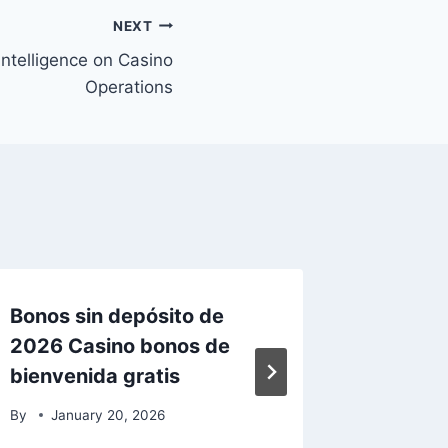
NEXT
 Intelligence on Casino
Operations
Bonos sin depósito de
Mejores
2026 Casino bonos de
Chile 2
bienvenida gratis
elegir,
By
January 20, 2026
By
Febr