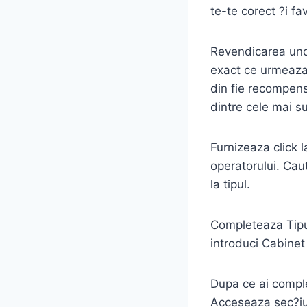
te-te corect ?i fa
Revendicarea uno
exact ce urmeaza 
din fie recompens
dintre cele mai s
Furnizeaza click 
operatorului. Caut
la tipul.
Completeaza Tipuri
introduci Cabinet
Dupa ce ai complet
Acceseaza sec?iun