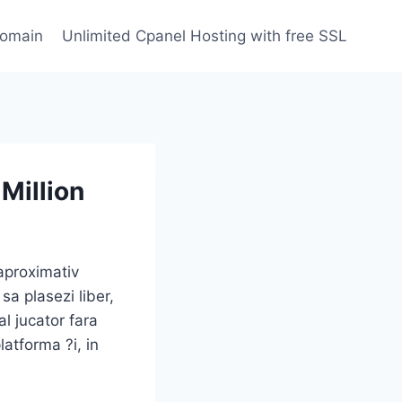
domain
Unlimited Cpanel Hosting with free SSL
Million
 aproximativ
a plasezi liber,
l jucator fara
latforma ?i, in