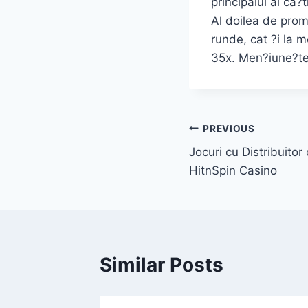
principalul al ca?
Al doilea de prom
runde, cat ?i la m
35x. Men?iune?te T
Post
PREVIOUS
Jocuri cu Distribuitor 
navigation
HitnSpin Casino
Similar Posts