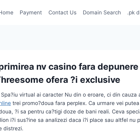
Home
Payment
Contact Us
Domain Search
.pk 
primirea nv casino fara depunere 
hreesome ofera ?i exclusive
 Spa?iu virtual ai caracter Nu din o eroare, ci din cauza
nline
trei promo?doua fara perplex. Ca urmare vei putea s
doua, ?i sa pentru ca?tigi doze de bani reali. Ceva specia
lion i?i sus?ine sa analizezi daca i?i place sau altfel nu p
 distrezi.