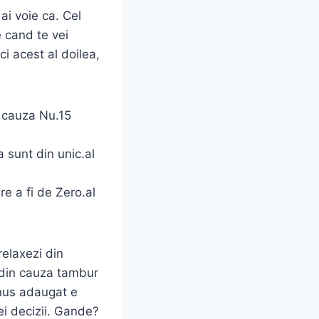
ai voie ca. Cel
e cand te vei
ci acest al doilea,
in cauza Nu.15
a sunt din unic.al
re a fi de Zero.al
relaxezi din
 din cauza tambur
onus adaugat e
ei decizii. Gande?