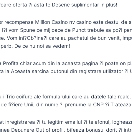
voare oferta ?i asta te Desene suplimentar in plus!
r recompense Million Casino nv casino este destul de s
i?i vom Spune ce mijloace de Punct trebuie sa po?i pen
e. Vom ini?Ob?ine?i care au pachetul de bun venit, impu
uperb. De ce nu noi sa vedem!
la Profita chiar acum din la aceasta pagina ?i poate on p
a la Aceasta sarcina butonul din registrare utilizator ?i 
 Trio coifure ale formularului care au datele tale reale.
 de fi?iere Unii, din nume ?i prenume la CNP ?i Trateaza 
 inregistrarea ?i tu legitim emailul ?i telefonul, logheaz
ea Depunere Out of profil, bifeaza bonusul dorit ?i in