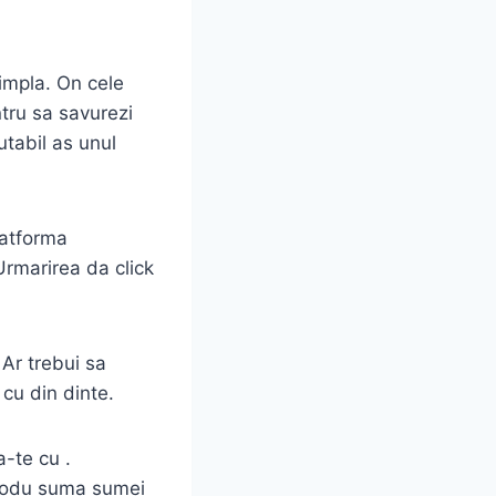
impla. On cele
tru sa savurezi
tabil as unul
latforma
Urmarirea da click
 Ar trebui sa
cu din dinte.
a-te cu .
trodu suma sumei