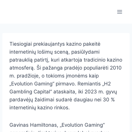
Skip
to
content
Tiesiogiai prekiaujantys kazino pakeitė
internetinių lošimų sceną, pasiūlydami
patrauklią patirtį, kuri atkartoja tradicinio kazino
atmosferą. Ši pažanga pradėjo populiarėti 2010
m. pradžioje, o tokioms įmonėms kaip
„Evolution Gaming“ pirmavo. Remiantis „H2
Gambling Capital“ ataskaita, iki 2023 m. gyvų
pardavėjų žaidimai sudarė daugiau nei 30 %
internetinių kazino rinkos.
Gavinas Hamiltonas, „Evolution Gaming“