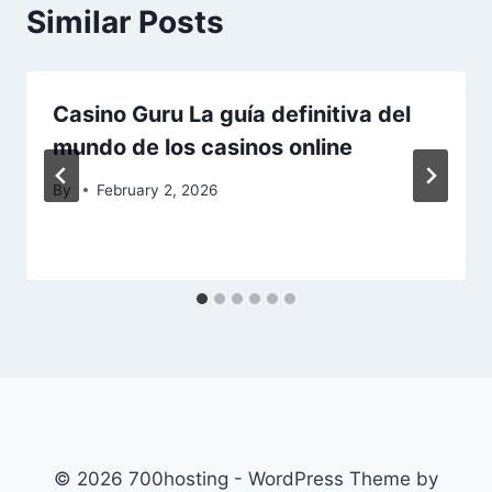
Similar Posts
Casino Guru La guía definitiva del
mundo de los casinos online
By
February 2, 2026
© 2026 700hosting - WordPress Theme by