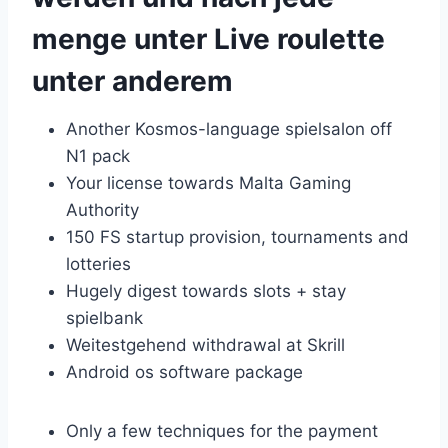
menge unter Live roulette
unter anderem
Another Kosmos-language spielsalon off
N1 pack
Your license towards Malta Gaming
Authority
150 FS startup provision, tournaments and
lotteries
Hugely digest towards slots + stay
spielbank
Weitestgehend withdrawal at Skrill
Android os software package
Only a few techniques for the payment