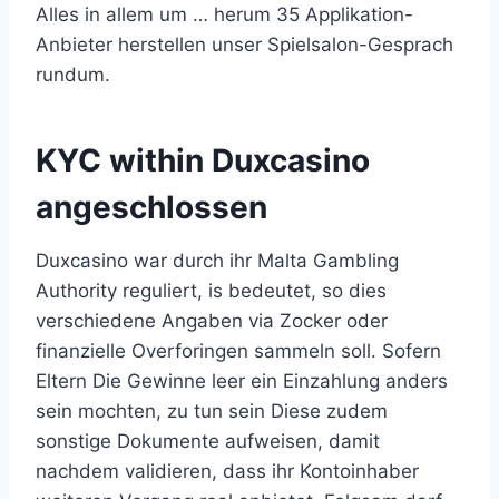
Alles in allem um … herum 35 Applikation-
Anbieter herstellen unser Spielsalon-Gesprach
rundum.
KYC within Duxcasino
angeschlossen
Duxcasino war durch ihr Malta Gambling
Authority reguliert, is bedeutet, so dies
verschiedene Angaben via Zocker oder
finanzielle Overforingen sammeln soll. Sofern
Eltern Die Gewinne leer ein Einzahlung anders
sein mochten, zu tun sein Diese zudem
sonstige Dokumente aufweisen, damit
nachdem validieren, dass ihr Kontoinhaber