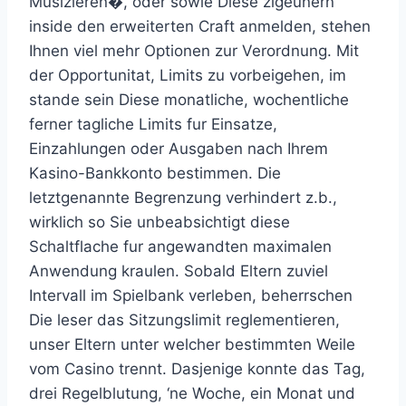
Musizieren�, oder sowie Diese zigeunern
inside den erweiterten Craft anmelden, stehen
Ihnen viel mehr Optionen zur Verordnung. Mit
der Opportunitat, Limits zu vorbeigehen, im
stande sein Diese monatliche, wochentliche
ferner tagliche Limits fur Einsatze,
Einzahlungen oder Ausgaben nach Ihrem
Kasino-Bankkonto bestimmen. Die
letztgenannte Begrenzung verhindert z.b.,
wirklich so Sie unbeabsichtigt diese
Schaltflache fur angewandten maximalen
Anwendung kraulen. Sobald Eltern zuviel
Intervall im Spielbank verleben, beherrschen
Die leser das Sitzungslimit reglementieren,
unser Eltern unter welcher bestimmten Weile
vom Casino trennt. Dasjenige konnte das Tag,
drei Regelblutung, ‘ne Woche, ein Monat und