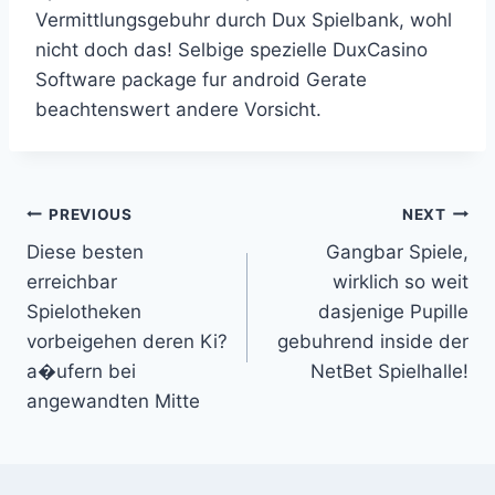
Vermittlungsgebuhr durch Dux Spielbank, wohl
nicht doch das! Selbige spezielle DuxCasino
Software package fur android Gerate
beachtenswert andere Vorsicht.
Post
PREVIOUS
NEXT
Diese besten
Gangbar Spiele,
navigation
erreichbar
wirklich so weit
Spielotheken
dasjenige Pupille
vorbeigehen deren Ki?
gebuhrend inside der
a�ufern bei
NetBet Spielhalle!
angewandten Mitte