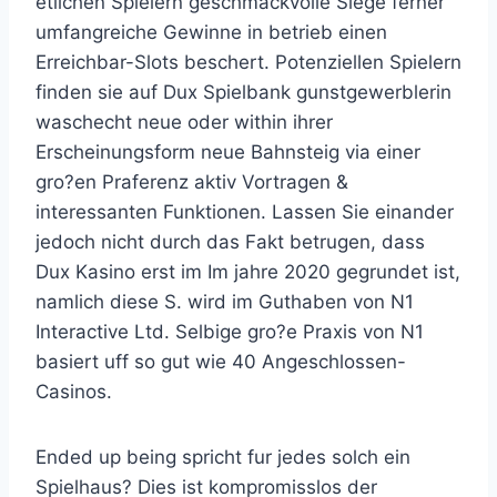
etlichen Spielern geschmackvolle Siege ferner
umfangreiche Gewinne in betrieb einen
Erreichbar-Slots beschert. Potenziellen Spielern
finden sie auf Dux Spielbank gunstgewerblerin
waschecht neue oder within ihrer
Erscheinungsform neue Bahnsteig via einer
gro?en Praferenz aktiv Vortragen &
interessanten Funktionen. Lassen Sie einander
jedoch nicht durch das Fakt betrugen, dass
Dux Kasino erst im Im jahre 2020 gegrundet ist,
namlich diese S. wird im Guthaben von N1
Interactive Ltd. Selbige gro?e Praxis von N1
basiert uff so gut wie 40 Angeschlossen-
Casinos.
Ended up being spricht fur jedes solch ein
Spielhaus? Dies ist kompromisslos der