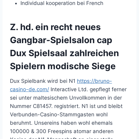
Individual kooperation bei French
Z. hd. ein recht neues
Gangbar-Spielsalon cap
Dux Spielsaal zahlreichen
Spielern modische Siege
Dux Spielbank wird bei N1
https://bruno-
casino-de.com/
Interactive Ltd. gepflegt ferner
sei unter maltesischem Unvollkommen in der
Nummer C81457. registriert. N1 ist und bleibt
Verbunden-Casino-Stammgasten wohl
beruhmt. Unsereins haben wohl ehemals
100000 & 300 Freespins atomar anderen