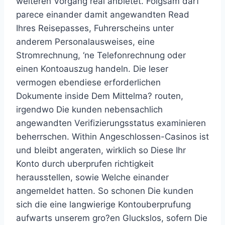
weiteren Vorgang real anbietet. Folgsam darf
parece einander damit angewandten Read
Ihres Reisepasses, Fuhrerscheins unter
anderem Personalausweises, eine
Stromrechnung, ‘ne Telefonrechnung oder
einen Kontoauszug handeln. Die leser
vermogen ebendiese erforderlichen
Dokumente inside Dem Mittelma? routen,
irgendwo Die kunden nebensachlich
angewandten Verifizierungsstatus examinieren
beherrschen. Within Angeschlossen-Casinos ist
und bleibt angeraten, wirklich so Diese Ihr
Konto durch uberprufen richtigkeit
herausstellen, sowie Welche einander
angemeldet hatten. So schonen Die kunden
sich die eine langwierige Kontouberprufung
aufwarts unserem gro?en Gluckslos, sofern Die