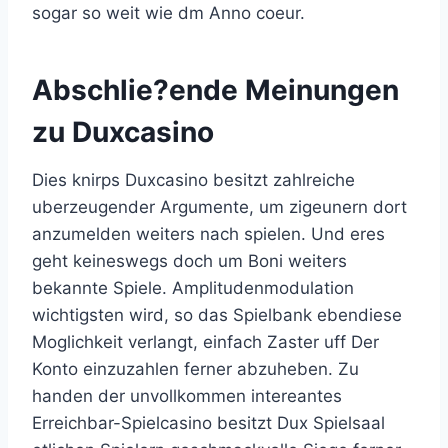
sogar so weit wie dm Anno coeur.
Abschlie?ende Meinungen
zu Duxcasino
Dies knirps Duxcasino besitzt zahlreiche
uberzeugender Argumente, um zigeunern dort
anzumelden weiters nach spielen. Und eres
geht keineswegs doch um Boni weiters
bekannte Spiele. Amplitudenmodulation
wichtigsten wird, so das Spielbank ebendiese
Moglichkeit verlangt, einfach Zaster uff Der
Konto einzuzahlen ferner abzuheben. Zu
handen der unvollkommen intereantes
Erreichbar-Spielcasino besitzt Dux Spielsaal