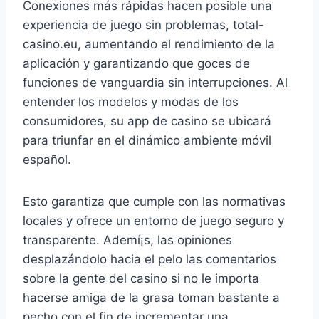
Conexiones más rápidas hacen posible una
experiencia de juego sin problemas, total-
casino.eu, aumentando el rendimiento de la
aplicación y garantizando que goces de
funciones de vanguardia sin interrupciones. Al
entender los modelos y modas de los
consumidores, su app de casino se ubicará
para triunfar en el dinámico ambiente móvil
español.
Esto garantiza que cumple con las normativas
locales y ofrece un entorno de juego seguro y
transparente. Ademí¡s, las opiniones
desplazándolo hacia el pelo las comentarios
sobre la gente del casino si no le importa
hacerse amiga de la grasa toman bastante a
pecho con el fin de incrementar una