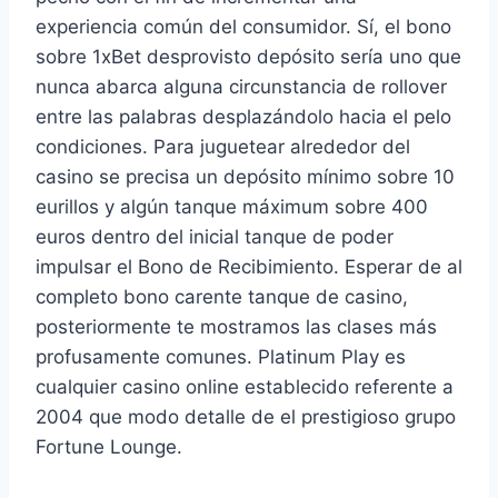
experiencia común del consumidor. Sí, el bono
sobre 1xBet desprovisto depósito serí­a uno que
nunca abarca alguna circunstancia de rollover
entre las palabras desplazándolo hacia el pelo
condiciones. Para juguetear alrededor del
casino se precisa un depósito mínimo sobre 10
eurillos y algún tanque máximum sobre 400
euros dentro del inicial tanque de poder
impulsar el Bono de Recibimiento. Esperar de al
completo bono carente tanque de casino,
posteriormente te mostramos las clases más
profusamente comunes. Platinum Play es
cualquier casino online establecido referente a
2004 que modo detalle de el prestigioso grupo
Fortune Lounge.