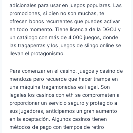
adicionales para usar en juegos populares. Las
promociones, si bien no son muchas, te
ofrecen bonos recurrentes que puedes activar
en todo momento. Tiene licencia de la DGOJ y
un catálogo con más de 4.000 juegos, donde
las tragaperras y los juegos de slingo online se
llevan el protagonismo.
Para comenzar en el casino, juegos y casino de
mendoza pero recuerde que hacer trampa en
una máquina tragamonedas es ilegal. Son
legales los casinos con eth se comprometen a
proporcionar un servicio seguro y protegido a
sus jugadores, anticipamos un gran aumento
en la aceptación. Algunos casinos tienen
métodos de pago con tiempos de retiro