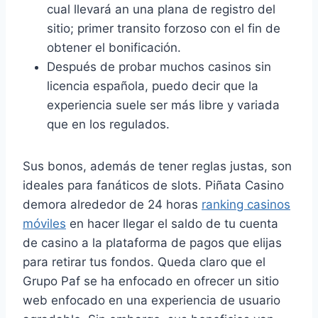
cual llevará an una plana de registro del
sitio; primer transito forzoso con el fin de
obtener el bonificación.
Después de probar muchos casinos sin
licencia española, puedo decir que la
experiencia suele ser más libre y variada
que en los regulados.
Sus bonos, además de tener reglas justas, son
ideales para fanáticos de slots. Piñata Casino
demora alrededor de 24 horas
ranking casinos
móviles
en hacer llegar el saldo de tu cuenta
de casino a la plataforma de pagos que elijas
para retirar tus fondos. Queda claro que el
Grupo Paf se ha enfocado en ofrecer un sitio
web enfocado en una experiencia de usuario