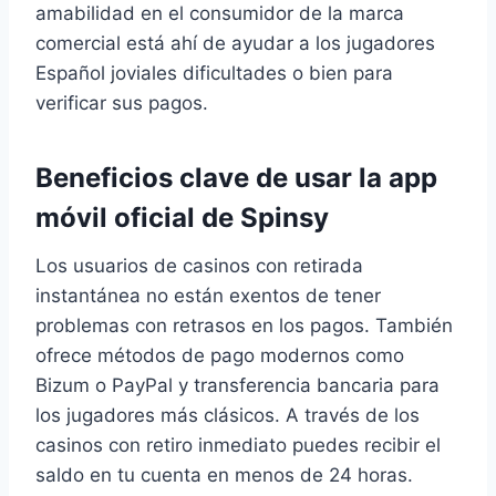
amabilidad en el consumidor de la marca
comercial está ahí de ayudar a los jugadores
Español joviales dificultades o bien para
verificar sus pagos.
Beneficios clave de usar la app
móvil oficial de Spinsy
Los usuarios de casinos con retirada
instantánea no están exentos de tener
problemas con retrasos en los pagos. También
ofrece métodos de pago modernos como
Bizum o PayPal y transferencia bancaria para
los jugadores más clásicos. A través de los
casinos con retiro inmediato puedes recibir el
saldo en tu cuenta en menos de 24 horas.